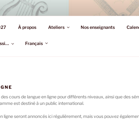
S.YIDDISH.PARIS
027
À propos
Ateliers
Nos enseignants
Calen
on de la culture yiddish
ussi…
Français
IGNE
e des cours de langue en ligne pour différents niveaux, ainsi que des sé
amme est destiné à un public international.
n ligne seront annoncés ici régulièrement, mais vous pouvez égalemen