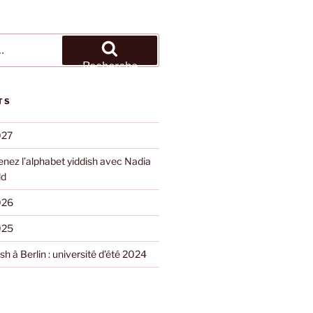
Recherche
TS
027
nez l’alphabet yiddish avec Nadia
ld
026
025
h à Berlin : université d’été 2024