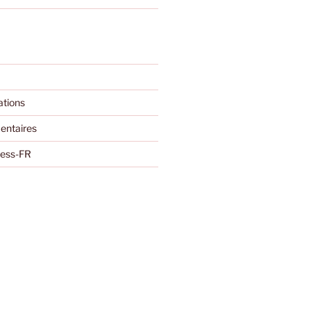
ations
entaires
ress-FR