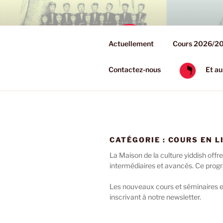
Aller
au
contenu
COUR
principal
Actuellement
Cours 2026/2
Cours à la Mais
Contactez-nous
Et a
CATÉGORIE :
COURS EN L
La Maison de la culture yiddish offr
intermédiaires et avancés. Ce progr
Les nouveaux cours et séminaires e
inscrivant à notre newsletter.