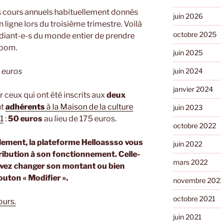
os cours annuels habituellement donnés
juin 2026
 ligne lors du troisième trimestre. Voilà
octobre 2025
udiant-e-s du monde entier de prendre
Zoom.
juin 2025
juin 2024
5 euros
janvier 2024
 ceux qui ont été inscrits aux
deux
nt
adhérents
à la Maison de la culture
juin 2023
1
:
50 euros
au lieu de 175 euros.
octobre 2022
lement, la plateforme Helloassso vous
juin 2022
ribution à son fonctionnement. Celle-
mars 2022
ouvez changer son montant ou bien
outon « Modifier ».
novembre 202
octobre 2021
ours.
juin 2021