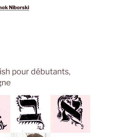
hok Niborski
ish pour débutants,
igne