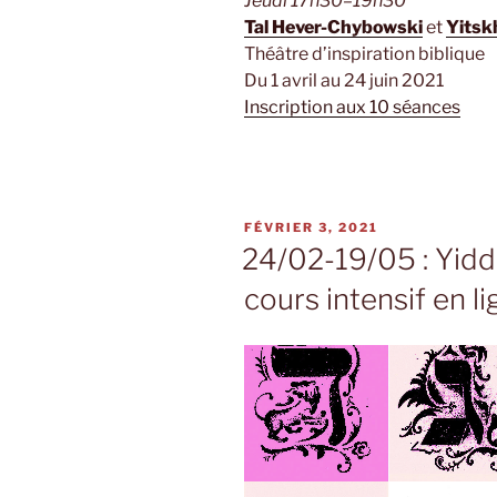
Jeudi 17h30–19h30
Tal Hever-Chybowski
et
Yitsk
Théâtre d’inspiration biblique
Du 1 avril au 24 juin 2021
Inscription aux 10 séances
PUBLIÉ
FÉVRIER 3, 2021
LE
24/02-19/05 : Yidd
cours intensif en l