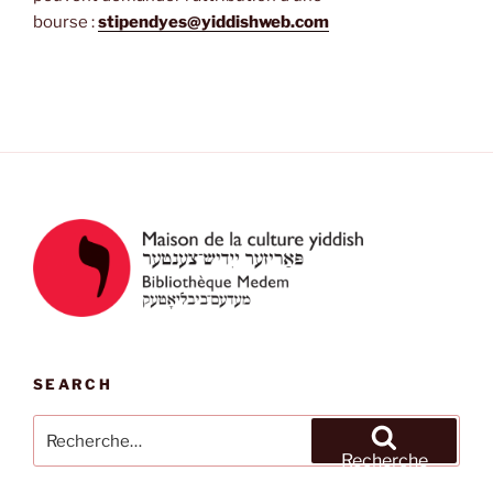
bourse :
stipendyes@yiddishweb.com
« Atelier
de
traduction
littéraire
2024/2025 »
SEARCH
Recherche
pour
Recherche
: