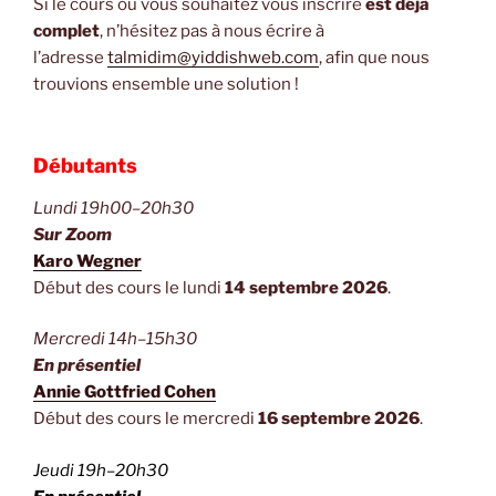
Si le cours où vous souhaitez vous inscrire
est déjà
complet
, n’hésitez pas à nous écrire à
l’adresse
talmidim@yiddishweb.com
, afin que nous
« Cours
trouvions ensemble une solution !
2024/2025 »
L’adhésion
à
la
Débutants
Maison
Lundi 19h00–20h30
de
Sur Zoom
la
Karo Wegner
culture
Début des cours le lundi
14 septembre 2026
.
yiddish
est
Mercredi 14h–15h30
obligatoire
En présentiel
pour
Annie Gottfried Cohen
suivre
Début des cours le mercredi
16 septembre 2026
.
les
cours
Jeudi 19h–20h30
(détails