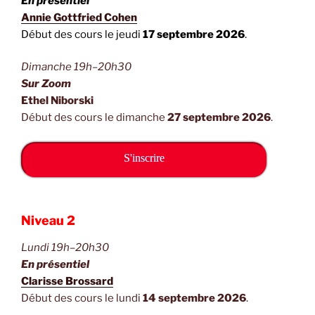
En présentiel
en
Annie Gottfried Cohen
bas
Début des cours le jeudi
17 septembre 2026
.
de
page).
Dimanche 19h–20h30
Sur Zoom
Ethel Niborski
Début des cours le dimanche
27 septembre 2026
.
S'inscrire
Niveau 2
Lundi 19h–20h30
En présentiel
Clarisse Brossard
Début des cours le lundi
14 septembre 2026
.