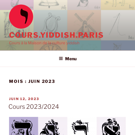
Aller
au
contenu
principal
COURS.YIDDISH.PARIS
Cours à la Maison de la culture yiddish
Menu
MOIS :
JUIN 2023
PUBLIÉ
JUIN 12, 2023
LE
Cours 2023/2024