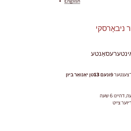
English
 אינטערעסאַנטע
יש־צענטער
פֿונעם 13טן יאַנואַר ביזן
4 וועכענטלעכע לעקציעס פֿון אָנדערטהאַלבן שעה, דהײַנו 6 שעה
יזער צײַט