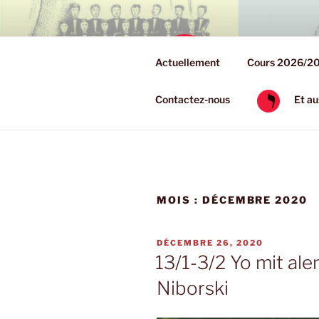
Aller
au
contenu
COUR
principal
Actuellement
Cours 2026/2
Cours à la Mais
Contactez-nous
Et a
MOIS :
DÉCEMBRE 2020
PUBLIÉ
DÉCEMBRE 26, 2020
LE
13/1-3/2 Yo mit ale
Niborski