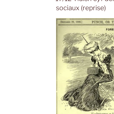
V
sociaux (reprise)
avec
Eliezer
Niborski »