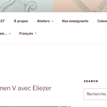
S.YIDDISH.PARIS
027
À propos
Ateliers
Nos enseignants
Calen
on de la culture yiddish
ussi…
Français
SEARCH
men V avec Eliezer
Recherche
pour
: