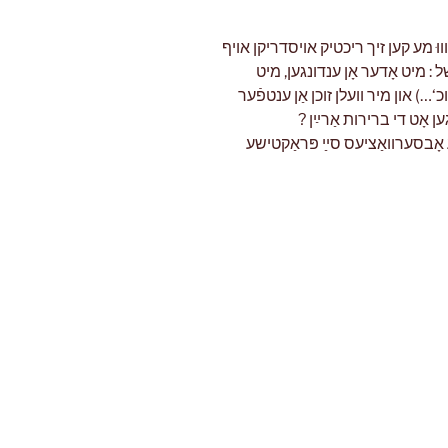
ווּ מע קען זיך ריכטיק אויסדריקן אויף
: מיט אָדער אָן ענדונגען, מיט
‘…) און מיר וועלן זוכן אַן ענטפֿער
ען אָט די ברירות אַרײַן
ע אָבסערוואַציעס סײַ פּראַקטישע