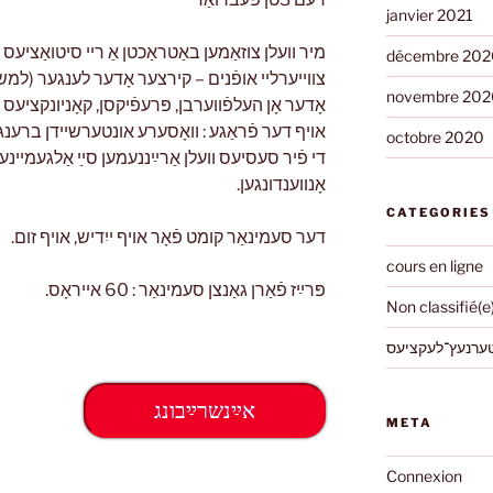
janvier 2021
מיר וועלן צוזאַמען באַטראַכטן אַ ריי סיטואַציעס ו
décembre 202
צווייערליי אופֿנים – קירצער אָדער לענגער (למשל 
novembre 202
אָדער אָן העלפֿווערבן, פּרעפֿיקסן, קאָניונקציעס וכ
אויף דער פֿראַגע : וואָסערע אונטערשיידן ברענג ?
octobre 2020
די פֿיר סעסיעס וועלן אַרײַננעמען סײַ אַלגעמיינ
אָנווענדונגען.
CATEGORIES
דער סעמינאַר קומט פֿאָר אויף ייִדיש, אויף זום.
cours en ligne
פּרײַז פֿאַרן גאַנצן סעמינאַר : 60 אייראָס.
Non classifié(e
ערנעץ־לעקציעס
אײַנשרײַבונג
META
Connexion