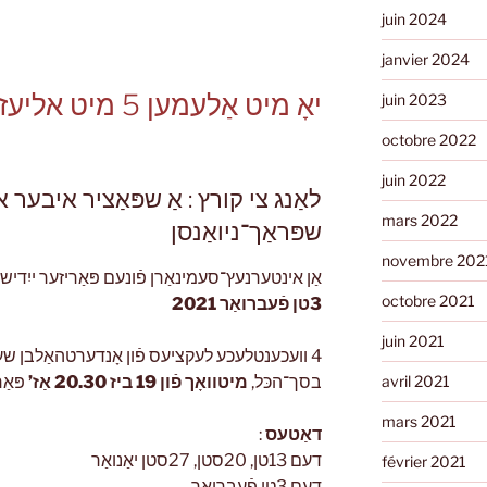
juin 2024
janvier 2024
יאָ מיט אַלעמען 5 מיט אליעזר ניבאָרסקי
juin 2023
octobre 2022
juin 2022
לאַנג צי קורץ : אַ שפּאַציר איבער
mars 2022
שפּראַך־ניואַנסן
novembre 202
אַן אינטערנעץ־סעמינאַרן פֿונעם פּאַריזער ייִד
octobre 2021
2021
3טן פֿעברואַר
juin 2021
avril 2021
בסך־הכּל,
מיטוואָך פֿון 19 ביז 20.30 אַז’
פּאַר
mars 2021
:
דאַטעס
דעם 13טן, 20סטן, 27סטן יאַנואַר
février 2021
דעם 3טן פֿעברואַר