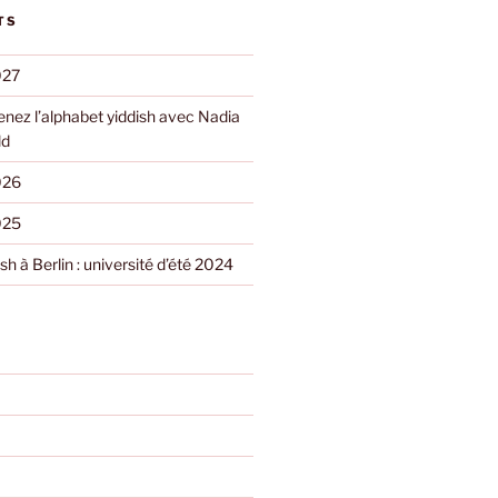
TS
027
nez l’alphabet yiddish avec Nadia
ld
026
025
h à Berlin : université d’été 2024