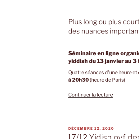
Plus long ou plus cour
des nuances important
Séminaire en ligne organis
yiddish du 13 janvier au 3
Quatre séances d’une heure et 
à 20h30
(heure de Paris)
de
Continuer la lecture
« 13/1-
3/2
Yo
mit
PUBLIÉ
DÉCEMBRE 12, 2020
alemen
LE
17/12 Yidish oyf de