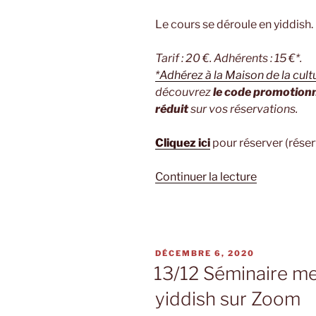
Le cours se déroule en yiddish.
Tarif : 20 €. Adhérents : 15 €*.
*Adhérez à la Maison de la cul
découvrez
le code promotion
réduit
sur vos réservations.
Cliquez ici
pour réserver (réser
de
Continuer la lecture
« 17/12
Yidish
oyf
der
PUBLIÉ
DÉCEMBRE 6, 2020
tsung
LE
13/12 Séminaire me
:
yiddish sur Zoom
les
réseaux