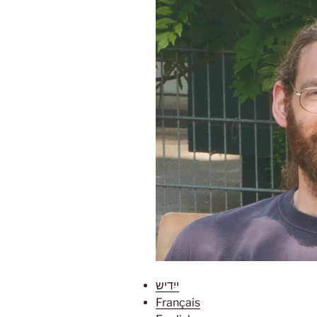
ייִדיש
Français