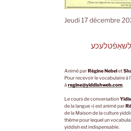
Jeudi 17 décembre 2
עלשאַפֿטלעכע
Animé par
Régine Nebel
et
Sh
Pour recevoir le vocabulaire à 
à
regine@yiddishweb.com
.
Le cours de conversation
Yidi
de la langue ») est animé par
Ré
de la Maison de la culture yid
thème pour lequel un vocabulaire
yiddish est indispensable.