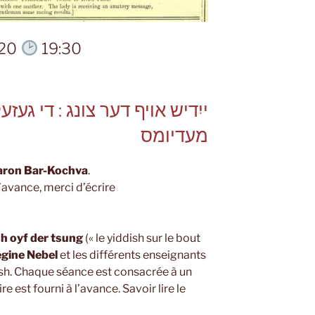
020
19:30
ייִדיש אויף דער צונג : די געז
מעדיומס
aron Bar-Kochva
.
l’avance, merci d’écrire
sh oyf der tsung
(« le yiddish sur le bout
gine Nebel
et les différents enseignants
dish. Chaque séance est consacrée à un
 est fourni à l’avance. Savoir lire le