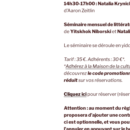
14h30-17h00 : Natalia Krynic
d’Aaron Zeitlin
Séminaire mensuel de littérat
de
Yitskhok Niborski
et
Natal
Le séminaire se déroule en yidd
Tarif : 35 €. Adhérents : 30 €*.
*
Adhérez à la Maison de la cul
découvrez
le code promotion
réduit
sur vos réservations.
Cliquez ici
pour réserver (réser
Attention : au moment du règ
proposera d’ajouter une cont
ci est optionnelle, et vous p
l’annuler en appuyant sur le b