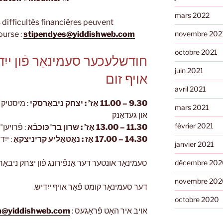
mars 2022
difficultés financières peuvent
urse :
stipendyes@yiddishweb.com
novembre 202
octobre 2021
חודשלעכער סעמינאַר פֿון ייִ
juin 2021
אויף זום
avril 2021
9.30 – 11.00 אַז’ : יצחק ניבאָרסקי
מיסטיק און
mars 2021
און געדאַנק
février 2021
11.30 – 13.00 אַז’ : שרון בר־כּוכבֿא
פֿרויען־ג
14.30 – 17.00 אַז : נאַטאַליע קריניצקאַ
ייִדן
janvier 2021
סעמינאַר אונטער דער אָנפֿירונג פֿון יצחק ניבאָר.
décembre 202
novembre 202
דער סעמינאַר קומט פֿאָר אויף ייִדיש.
octobre 2020
m@yiddishweb.com
אויב איר האָט פֿראַגעס :