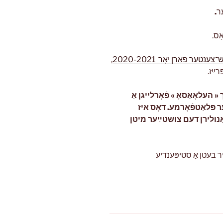
.
ער
,
ער פֿאַרן יאָר 2020-2021
רײַז
« העלאָאַסאָ » פֿאָרלייגן אַ
ר פּלאַטפֿאָרמע. דאָס איז
אַנולירן דעם צושטײַער מיטן
ר בעטן אַ סטיפּענדיע