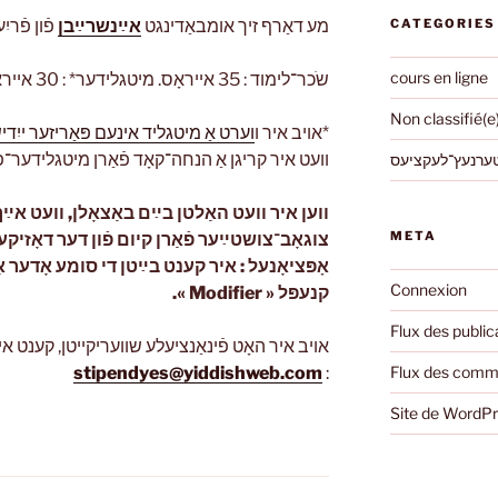
מע דאַרף זיך אומבאַדינגט
אײַנשרײַבן
פֿון פֿריִ
CATEGORIES
cours en ligne
שֹכר־לימוד : 35 אייראָס. מיטגלידער* : 30 אייראָס.
Non classifié(e
*אויב איר ו
וערט אַ מיטגליד אינעם פּאַריזער ייִדיש־צענט
וועט איר קריגן אַ הנחה־קאָד פֿאַרן מיטגלידער־פּ.
ערנעץ־לעקציעס
ווען איר וועט האַלטן בײַם באַצאָלן, וועט אײַך 
META
צוגאָב־צושטײַער פֿאַרן קיום פֿון דער דאָזיקע
אָפּציאָנעל : איר קענט בײַטן די סומע אָדער 
Connexion
קנעפּל « Modifier ».
Flux des public
אויב איר האָט פֿינאַנציעלע שוועריקייטן, קענט אי
stipendyes@yiddishweb.com
:
Flux des comm
Site de WordP