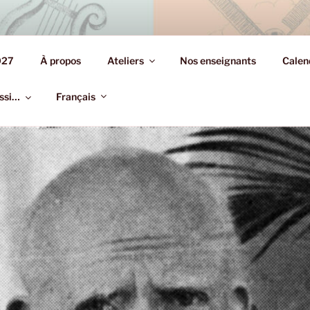
S.YIDDISH.PARIS
027
À propos
Ateliers
Nos enseignants
Calen
on de la culture yiddish
ussi…
Français