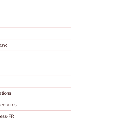
)
אינט
ations
entaires
ress-FR