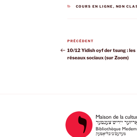
CATÉGORIES
COURS EN LIGNE
,
NON CLAS
Navigation
Article
PRÉCÉDENT
de
précédent
10/12 Yidish oyf der tsung : les
réseaux sociaux (sur Zoom)
l’article