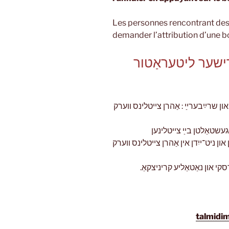
Les personnes rencontrant des 
demander l’attribution d’une bo
דישער ליטעראַטור
:  שרײַבערײַ : אַהרן צייטלינס ווערק
: עשטאַלטן בײַ צייטלינען
:  און ניט־ייִדן אין אַהרן צייטלינס ווערק
סקי און נאַטאַליע קריניצקאַ
talmidi