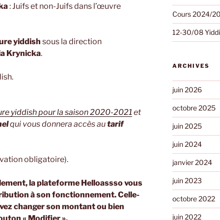
ka
: Juifs et non-Juifs dans l’œuvre
Cours 2024/2
12-30/08 Yiddis
ure yiddish
sous la direction
ia Krynicka
.
ARCHIVES
ish.
juin 2026
octobre 2025
ture yiddish pour la saison 2020-2021
et
nel
qui vous donnera accès au
tarif
juin 2025
juin 2024
vation obligatoire).
janvier 2024
juin 2023
lement, la plateforme Helloassso vous
ribution à son fonctionnement. Celle-
octobre 2022
ouvez changer son montant ou bien
juin 2022
outon « Modifier ».