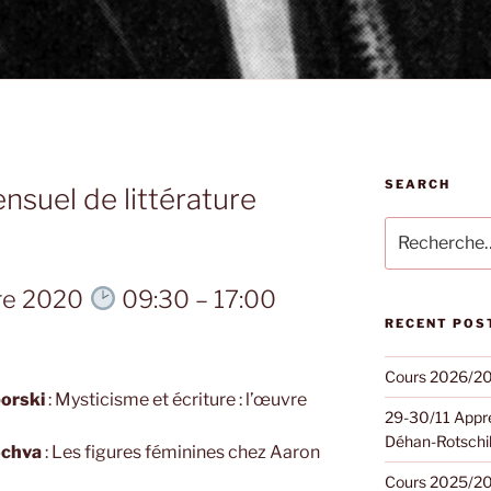
SEARCH
nsuel de littérature
Recherche
pour
:
re 2020
09:30
–
17:00
RECENT POS
Cours 2026/2
borski
: Mysticisme et écriture : l’œuvre
29-30/11 Appre
Déhan-Rotschi
ochva
: Les figures féminines chez Aaron
Cours 2025/2