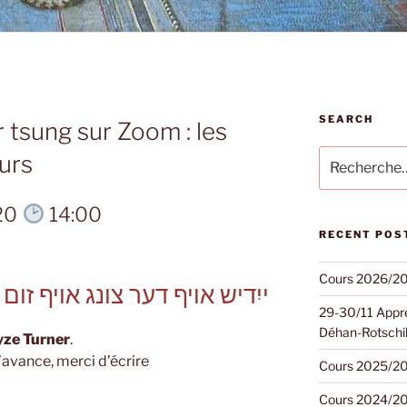
SEARCH
r tsung sur Zoom : les
Recherche
eurs
pour
:
020
14:00
RECENT POS
Cours 2026/2
ייִדיש אויף דער צונג אויף זום
29-30/11 Appre
Déhan-Rotschi
ze Turner
.
l’avance, merci d’écrire
Cours 2025/2
Cours 2024/2