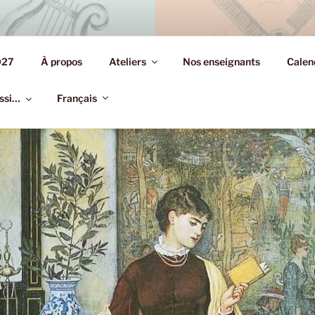
S.YIDDISH.PARIS
027
À propos
Ateliers
Nos enseignants
Calen
on de la culture yiddish
ussi…
Français