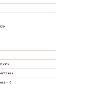
)
אינט
ations
entaires
ress-FR