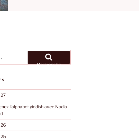
Recherche
TS
027
nez l’alphabet yiddish avec Nadia
ld
026
025