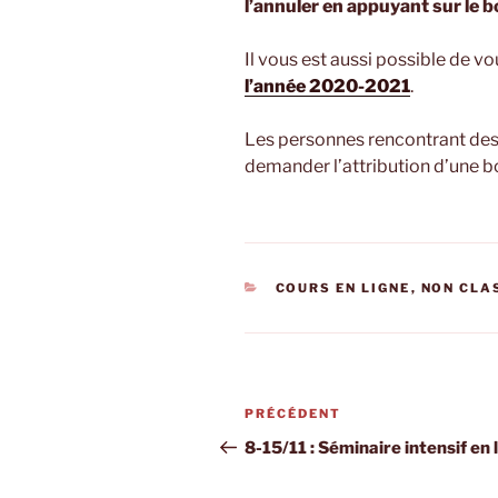
l’annuler en appuyant sur le b
Il vous est aussi possible de vo
l’année 2020-2021
.
Les personnes rencontrant des 
demander l’attribution d’une bo
CATÉGORIES
COURS EN LIGNE
,
NON CLAS
Navigation
Article
PRÉCÉDENT
de
précédent
8-15/11 : Séminaire intensif en 
l’article