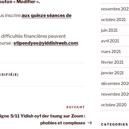
outon « Modifier ».
novembre 202
us inscrire
aux quinze séances de
octobre 2021
juin 2021
difficultés financières peuvent
avril 2021
urse :
stipendyes@yiddishweb.com
.
mars 2021
février 2021
janvier 2021
SIFIÉ(E)
décembre 202
novembre 202
octobre 2020
SUIVANT
Article
suivant
ligne
5/11 Yidish oyf der tsung sur Zoom :
phobies et complexes
CATEGORIES