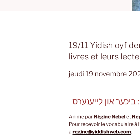
19/11 Yidish oyf de
livres et leurs lect
jeudi 19 novembre 2
 : ביכער און לייענערס
Animé par
Régine Nebel
et
Rey
Pour recevoir le vocabulaire à 
à
regine@yiddishweb.com
.