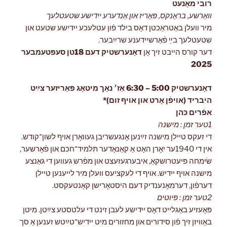
רובי מאָנעט
וואַרשע, בראָנקס, פּאַריז און אַנדערע ייִדישע שטעטלעך
מיר וועלן באַטראַכטן דאָס בילד פֿון עטלעכע ייִדישע שטעט און
שטעטלעך בײַ פֿאַרשיידענע שרײַבער.
דער קורס הייבט זיך אָן
דאָנערשטיק דעם 18טן סעפּטעמבער
2025
דאָנערשטיק 5:00 – 6:30 אַז׳ נאָך מיטאָג פּאַריזער צײַט
היבריד (אויפֿן אָרט און אויף זום)*
אפֿרים כּהן
1טער זמן : מישנה
די זעקס טיילן מישנה זײַנען אָנגעשריבן געוואָרן אויף לשון־קודש.
אין די 1940ער יאָרן האָט אַ קאַנאַדער תּלמיד־חכם און פֿאָרשער,
שׂימחה פּיעטרושקאַ, איבערגעזעצט און מפֿרש געווען די גאַנצע
מישנה אויף ייִדיש. אויף די לעקציעס וועלן מיר לייענען טיילן
דערפֿון, דערמאָנענדיק דעם היסטאָרישן קאָנטעקסט.
2טער זמן : פּיוטים
פּאָעזיע באַגלייט דאָס ייִדישע לעבן זינט די עלטסטע צײַטן. מיטן
באַוויזן זיך פֿון סידורים און מחזורים מיט ייִדיש־טײַטש זענען אַ סך