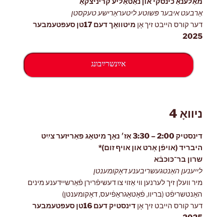
מאַלענאַ כינסקי און נאַטאַליע קריניצקאַ
אַרבעט איבער פּשוטע ליטעראַרישע טעקסטן
דער קורס הייבט זיך אָן
מיטוואָך
דעם 17טן סעפּטעמבער
2025
אײַנשרײַבונג
ניוואָ 4
דינסטיק 2:00 – 3:30 אַז׳ נאָך מיטאָג פּאַריזער צײַט
היבריד (אויפֿן אָרט און אויף זום)*
שרון בר־כּוכבֿא
לייענען האַנטגעשריבענע דאָקומענטן
מיר וועלן זיך לערנען ווי אַזוי צו דעשיפֿרירן פֿאַרשיידענע מינים
האַנטשריפֿט (בריוו, פֿאָטאָגראַפֿיעס, דאָקומענטן)
דער קורס הייבט זיך אָן
דינסטיק דעם 16טן סעפּטעמבער