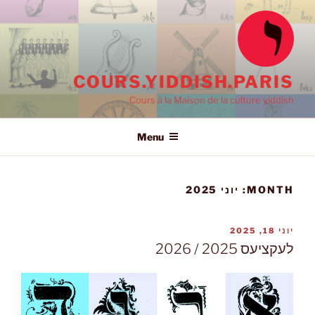
Ski
t
conten
COURS.YIDDISH.PARIS
Cours à la Maison de la culture yiddish
Menu
MONTH:
יוני 2025
POSTED
יוני 18, 2025
ON
לעקציעס 2025 / 2026