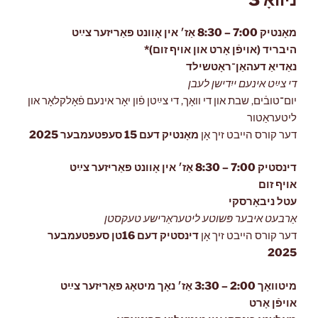
מאָנטיק 7:00 – 8:30 אַז׳ אין אָוונט פּאַריזער צײַט
היבריד (אויפֿן אָרט און אויף זום)*
נאַדיאַ דעהאַן־ראָטשילד
די צײַט אינעם ייִדישן לעבן
יום־טובֿים, שבת און די וואָך, די צײַטן פֿון יאָר אינעם פֿאָלקלאָר און
ליטעראַטור
דער קורס הייבט זיך אָן
מאָנטיק
דעם 15 סעפּטעמבער 2025
דינסטיק 7:00 – 8:30 אַז׳ אין אָוונט פּאַריזער צײַט
אויף זום
עטל ניבאָרסקי
אַרבעט איבער פּשוטע ליטעראַרישע טעקסטן
דער קורס הייבט זיך אָן
דינסטיק
דעם 16טן סעפּטעמבער
2025
מיטוואָך 2:00 – 3:30 אַז׳ נאָך מיטאָג פּאַריזער צײַט
אויפֿן אָרט