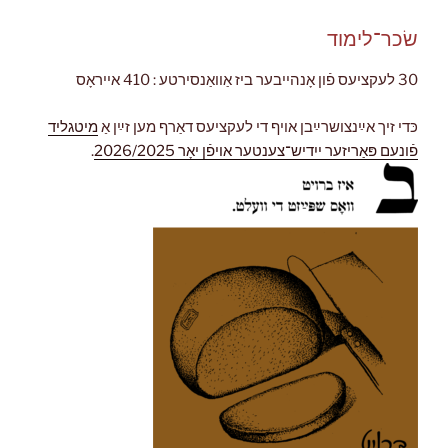
שׂכר־לימוד
30 לעקציעס פֿון אָנהייבער ביז אַוואַנסירטע : 410 אייראָס
כּדי זיך אײַנצושרײַבן אויף די לעקציעס דאַרף מען זײַן אַ
מיטגליד
פֿונעם פּאַריזער ייִדיש־צענטער אויפֿן יאָר 2026/2025
.