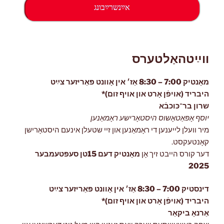
אײַנשרײַבונג
ווײַטהאַלטערס
מאָנטיק 7:00 – 8:30 אַז׳ אין אָוונט פּאַריזער צײַט
היבריד (אויפֿן אָרט און אויף זום)*
שרון בר־כּוכבֿא
יוסף אָפּאַטאָשוס היסטאָרישע ראָמאַנען
מיר וועלן לייענען די ראָמאַנען און זיי שטעלן אינעם היסטאָרישן
קאָנטעקסט.
דער קורס הייבט זיך אָן
מאָנטיק דעם 15טן סעפּטעמבער
2025
דינסטיק 7:00 – 8:30 אַז׳ אין אָוונט פּאַריזער צײַט
היבריד (אויפֿן אָרט און אויף זום)*
אַרנאָ ביקאַר