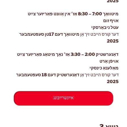
2025
מיטוואָך 7:00 – 8:30 אַז׳ אין אָוונט פּאַריזער צײַט
אויף זום
עטל ניבאָרסקי
דער קורס הייבט זיך אָן
מיטוואָך
דעם 17טן סעפּטעמבער
2025
דאָנערשטיק 2:00 – 3:30 אַז׳ נאָך מיטאָג פּאַריזער צײַט
אויפֿן אָרט
מאַלענאַ כינסקי
דער קורס הייבט זיך אָן
דאָנערשטיק
דעם 18 סעפּטעמבער
2025
אײַנשרײַבונג
ניוואָ 3