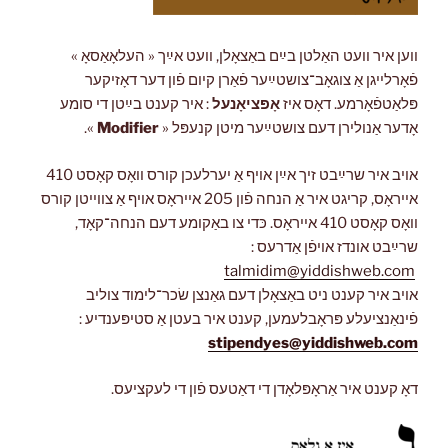
ווען איר וועט האַלטן בײַם באַצאָלן, וועט אײַך « העלאָאַסאָ »
פֿאָרלייגן אַ צוגאָב־צושטײַער פֿאַרן קיום פֿון דער דאָזיקער
פּלאַטפֿאָרמע. דאָס איז
אָפּציאָנעל
: איר קענט בײַטן די סומע
אָדער אַנולירן דעם צושטײַער מיטן קנעפּל «
Modifier
».
אויב איר שרײַבט זיך אײַן אויף אַ יערלעכן קורס וואָס קאָסט 410
אייראָס, קריגט איר אַ הנחה פֿון 205 אייראָס אויף אַ צווייטן קורס
וואָס קאָסט 410 אייראָס. כּדי צו באַקומע דעם הנחה־קאָד,
שרײַבט אונדז אויפֿן אַדרעס :
talmidim@yiddishweb.com
אויב איר קענט ניט באַצאָלן דעם גאַנצן שׂכר־לימוד צוליב
פֿינאַנציעלע פּראָבלעמען, קענט איר בעטן אַ סטיפּענדיע :
stipendyes@yiddishweb.com
דאָ קענט איר אַראָפּלאָדן די דאַטעס פֿון די לעקציעס.