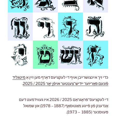
כּדי זיך אײַנצושרײַבן אויף די לעקציעס דאַרף מען זײַן אַ
מיטגליד
פֿונעם פּאַריזער ייִדיש־צענטער אויפֿן יאָר 2025 / 2025
.
"לעקציעס
די לעקציעס־פּראָגראַם 2025 / 2026 איז געווידמעט דעם
2025
אָנדענק פֿון פֿייגע מאַטוסאָף (1887 – 1978) און שמואל
/
פּעווסנער (1885 – 1973).
2026"