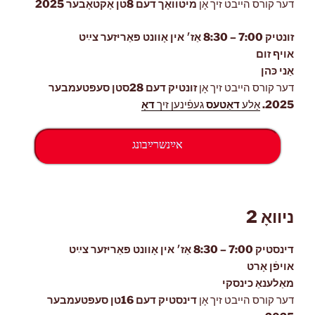
דער קורס הייבט זיך אָן
מיטוואָך דעם 8טן אָקטאָבער 2025
זונטיק 7:00 – 8:30 אַז׳ אין אָוונט פּאַריזער צײַט
אויף זום
אַני כּהן
דער קורס הייבט זיך אָן
זונטיק דעם 28סטן סעפּטעמבער
2025.
אַלע
דאַטעס
געפֿינען זיך
דאָ
אײַנשרײַבונג
ניוואָ 2
דינסטיק 7:00 – 8:30 אַז׳ אין אָוונט פּאַריזער צײַט
אויפֿן אָרט
מאַלענאַ כינסקי
דער קורס הייבט זיך אָן
דינסטיק דעם 16טן סעפּטעמבער