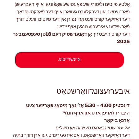
אַלטע פּיוטים (ליטורגישע פּאָעטישע שאַפֿונגען אויף העברעיִש)
פֿאַרטײַטשט און דערקלערט געוואָרן אויף דער פֿאָלקסשפּראַך.
דער דאָזיקער קורס וועט אַרײַנפֿירן אין דער פיוטים־וועלט דורך
פֿאַרשיידענע איבערזעצונגען אויף ייִדיש.
דער קורס הייבט זיך אָן
דאָנערשטיק
דעם 18טן סעפּטעמבער
2025
אײַנשרײַבונג
איבערזעצונג־וואַרשטאַט
דינסטיק 4:00 – 5:30 אַז׳ נאָך מיטאָג פּאַריזער צײַט
היבריד (אויפֿן אָרט און אויף זום)*
אַרנאָ ביקאַר
אליעזר שטיינבאַרגס מעשׂיות און משלים
דער דאָזיקער וואַרשטאַט, וואָס איז געגרינדט געוואָרן דורך בתיה