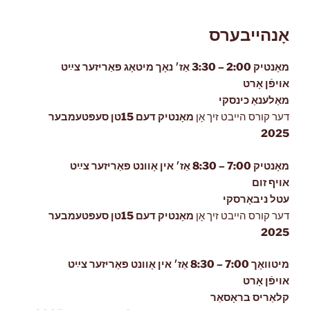
"לעקציעס
אָנהייבערס
2024
/
מאָנטיק 2:00 – 3:30 אַז׳ נאָך מיטאָג פּאַריזער צײַט
2025"
אויפֿן אָרט
מאַלענאַ כינסקי
דער קורס הייבט זיך אָן
מאָנטיק דעם 15טן סעפּטעמבער
2025
מאָנטיק 7:00 – 8:30 אַז׳ אין אָוונט פּאַריזער צײַט
אויף זום
עטל ניבאָרסקי
דער קורס הייבט זיך אָן
מאָנטיק דעם 15טן סעפּטעמבער
2025
מיטוואָך 7:00 – 8:30 אַז׳ אין אָוונט פּאַריזער צײַט
אויפֿן אָרט
קלאַריס בראָסאַר