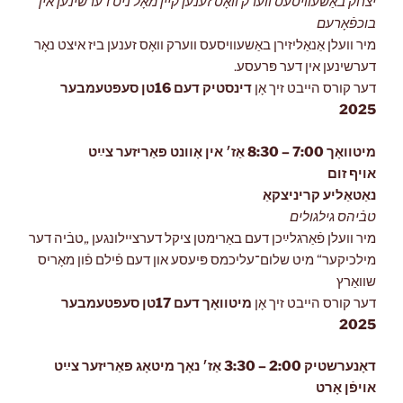
יצחק באַשעוויסעס ווערק וואָס זענען קיין מאָל ניט דערשינען אין
בוכפֿאָרעם
מיר וועלן אַנאַליזירן באַשעוויסעס ווערק וואָס זענען ביז איצט נאָר
דערשינען אין דער פּרעסע.
דער קורס הייבט זיך אָן
דינסטיק דעם 16טן סעפּטעמבער
2025
מיטוואָך 7:00 – 8:30 אַז׳ אין אָוונט פּאַריזער צײַט
אויף זום
נאַטאַליע קריניצקאַ
טבֿיהס גילגולים
מיר וועלן פֿאַרגלײַכן דעם באַרימטן ציקל דערציילונגען „טבֿיה דער
מילכיקער“ מיט שלום־עליכמס פּיעסע און דעם פֿילם פֿון מאָריס
שוואַרץ
דער קורס הייבט זיך אָן
מיטוואָך
דעם 17טן סעפּטעמבער
2025
דאָנערשטיק 2:00 – 3:30 אַז׳ נאָך מיטאָג פּאַריזער צײַט
אויפֿן אָרט