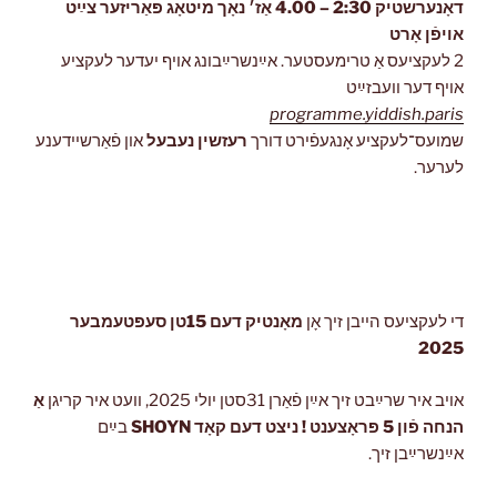
דאָנערשטיק 2:30 – 4.00 אַז׳ נאָך מיטאָג פּאַריזער צײַט
אויפֿן אָרט
2 לעקציעס אַ טרימעסטער. אײַנשרײַבונג אויף יעדער לעקציע
אויף דער וועבזײַט
programme.yiddish.paris
שמועס־לעקציע אָנגעפֿירט דורך
רעזשין נעבעל
און פֿאַרשיידענע
לערער.
די לעקציעס הייבן זיך אָן
מאָנטיק דעם 15טן סעפּטעמבער
2025
אויב איר שרײַבט זיך אײַן פֿאַרן 31סטן יולי 2025, וועט איר קריגן
אַ
הנחה פֿון 5 פּראָצענט ! ניצט דעם קאָד SHOYN
בײַם
אײַנשרײַבן זיך.