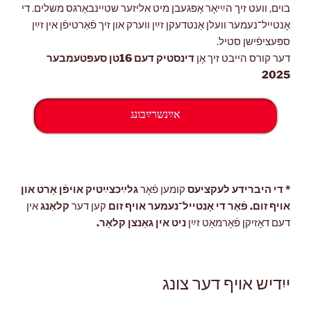
בוים, וועט זיך הײַיאָר אָפּגעבן מיט אליזער שטיינבאַרגס משלים. די
אָנטייל־נעמער וועלן אַנטדעקן זײַן ווערק און זיך פֿאַרטיפֿן אין זײַן
ספּעציפֿישן סטיל.
דער קורס הייבט זיך אָן
דינסטיק דעם 16טן סעפּטעמבער
2025
אײַנשרײַבונג
* די היברידע לעקציעס
קומען פֿאָר
גלײַכצײַטיק אויפֿן אָרט און
אויף זום. פֿאַר די אָנטייל־נעמער אויף זום
קען דער
קלאַנג
אין
דעם דאָזיקן פֿאָרמאַט זײַן
ניט אין גאַנצן קלאָר.
ייִדיש אויף דער צונג