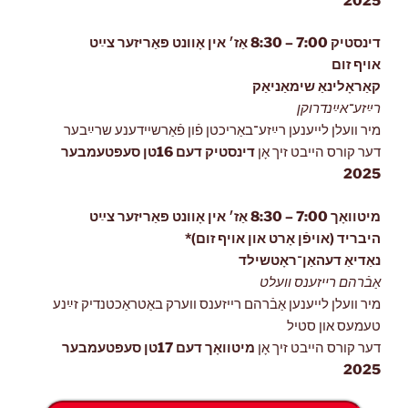
2025
דינסטיק 7:00 – 8:30 אַז׳ אין אָוונט פּאַריזער צײַט
אויף זום
קאַראָלינאַ שימאַניאַק
רײַזע־אײַנדרוקן
מיר וועלן לייענען רײַזע־באַריכטן פֿון פֿאַרשיידענע שרײַבער
דער קורס הייבט זיך אָן
דינסטיק דעם 16טן סעפּטעמבער
2025
מיטוואָך 7:00 – 8:30 אַז׳ אין אָוונט פּאַריזער צײַט
היבריד (אויפֿן אָרט און אויף זום)*
נאַדיאַ דעהאַן־ראָטשילד
אַבֿרהם רייזענס וועלט
מיר וועלן לייענען אַבֿרהם רייזענס ווערק באַטראַכטנדיק זײַנע
טעמעס און סטיל
דער קורס הייבט זיך אָן
מיטוואָך דעם 17טן סעפּטעמבער
2025