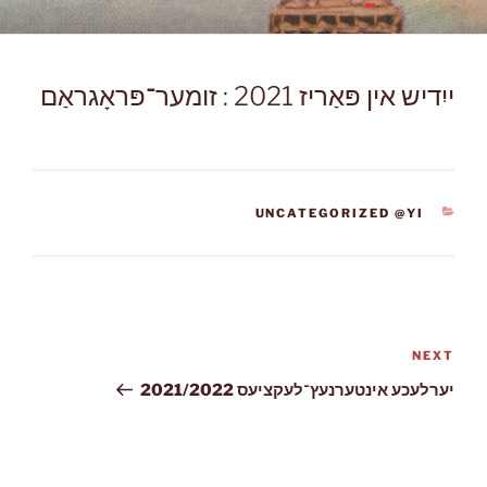
ייִדיש אין פּאַריז 2021 : זומער־פּראָגראַם
CATEGORIES
UNCATEGORIZED @YI
ניווט
NEXT
Next
Post
יערלעכע אינטערנעץ־לעקציעס 2021/2022