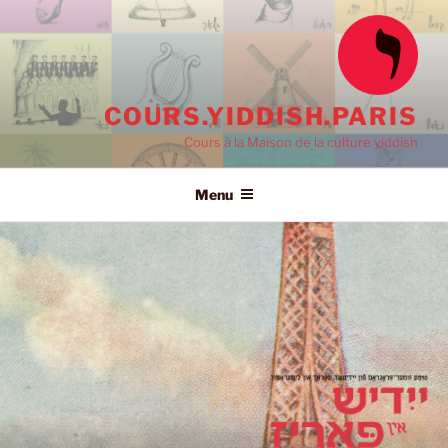
Ski
t
conten
COURS.YIDDISH.PARIS
Cours à la Maison de la culture yiddish
Menu